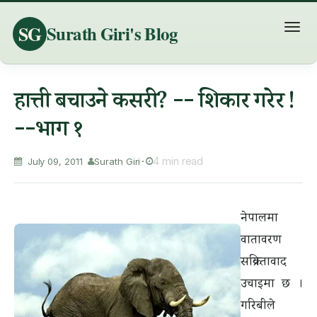
SG
Surath Giri's Blog
T
o
g
g
हात्ती बचाउने कसरी ? -- शिकार गरेर !
l
e
--भाग १
n
a
4 min read
July 09, 2011
Surath Giri
v
i
g
नेपालमा
a
वातावरण
t
सक्रियतावाद
i
o
उचाइमा छ ।
n
गरिबीले