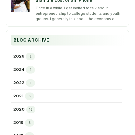
than the cost of an iPhone
Once in a while, I get invited to talk about
entrepreneurship to college students and youth
groups. I generally talk about the economy o...
BLOG ARCHIVE
2026
2
►
2024
1
►
2022
1
►
2021
5
►
2020
15
►
2019
3
►