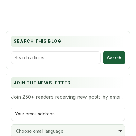
SEARCH THIS BLOG
S
e
a
r
c
JOIN THE NEWSLETTER
h
t
Join 250+ readers receiving new posts by email.
h
i
s
b
l
o
g