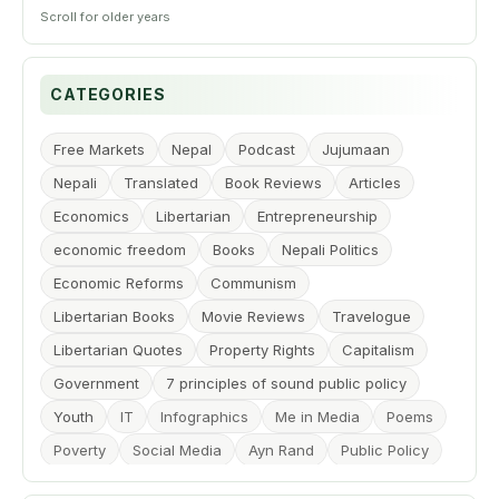
2017
3
►
2016
6
►
CATEGORIES
2015
7
►
2014
Free Markets
Nepal
Podcast
Jujumaan
15
►
Nepali
Translated
Book Reviews
Articles
2013
68
►
Economics
Libertarian
Entrepreneurship
2012
economic freedom
34
Books
Nepali Politics
►
Economic Reforms
Communism
2011
56
▼
Libertarian Books
Movie Reviews
Travelogue
Dec
4
Libertarian Quotes
Property Rights
Capitalism
Nov
4
Government
7 principles of sound public policy
Oct
3
Youth
IT
Infographics
Me in Media
Poems
Sep
6
Poverty
Social Media
Ayn Rand
Public Policy
Freedom of Speech
Globalization
Liberalization
Aug
12