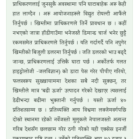
प्राधिकरणलाई जुनसुकै अवस्थामा पनि घाटाबाहेक अरू केही
हात लाग्दैन । अरू आयोजनाहरूले विद्युत रोयल्टी आफैंले
तिर्नुपर्छ । खिम्तीमा प्राधिकरणले तिर्ने प्रावधान छ । कहीं
नभएको जात्रा हाँडीगाउँमा भनेजस्तै डिमान्ड चार्ज भनेर छुट्टै
रकमसमेत प्राधिकरणले तिर्नुपर्छ । यति गर्दागर्दै पनि नपुगेर
खिम्तीको बिजुली डलरमा तिर्नुपर्छ । जति डलरको भाउ बढ्दै
जान्छ, प्राधिकरणलाई उत्तिकै घाटा पर्छ । अर्काेतर्फ गलत
हाइड्रोलोजी -जलविज्ञान) को डाटा पेस गरेर पीपीए गरियो,
फलस्वरूप सुख्खायाममा देशका सबै नदी सुक्छन्, तर
खिम्तीले मात्र 'बढी ऊर्जा' उत्पादन गरेको देखाएर त्यसलाई
डेढीभन्दा बढीमा भुक्तानी गर्नुपर्छ । यस्तो ऊर्जा ४०
प्रतिशतसम्म छ । प्रतिव्यक्ति आय विश्वमा लक्जेमवर्गपछि
दोस्रो स्थानमा रहेको नर्वेजस्तो मुलुकले नेपालजस्तो अत्यन्त
गरिब देशसँग छलछाम गरेर ठगी गरेको यही एक्सेस इनर्जी
प्रकरणबाट पुष्टि हुन्छ । नर्वेको प्रतिव्यक्ति आय ७२ हजार ३