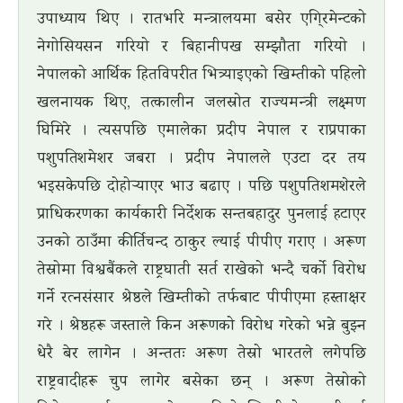
उपाध्याय थिए । रातभरि मन्त्रालयमा बसेर एगि्रमेन्टको
नेगोसियसन गरियो र बिहानीपख सम्झौता गरियो ।
नेपालको आर्थिक हितविपरीत भित्र्याइएको खिम्तीको पहिलो
खलनायक थिए, तत्कालीन जलस्रोत राज्यमन्त्री लक्ष्मण
घिमिरे । त्यसपछि एमालेका प्रदीप नेपाल र राप्रपाका
पशुपतिशमेशर जबरा । प्रदीप नेपालले एउटा दर तय
भइसकेपछि दोहोर्‍याएर भाउ बढाए । पछि पशुपतिशमशेरले
प्राधिकरणका कार्यकारी निर्देशक सन्तबहादुर पुनलाई हटाएर
उनको ठाउँमा कीर्तिचन्द ठाकुर ल्याई पीपीए गराए । अरूण
तेस्रोमा विश्वबैंकले राष्ट्रघाती सर्त राखेको भन्दै चर्को विरोध
गर्ने रत्नसंसार श्रेष्ठले खिम्तीको तर्फबाट पीपीएमा हस्ताक्षर
गरे । श्रेष्ठहरू जस्ताले किन अरूणको विरोध गरेको भन्ने बुझ्न
धेरै बेर लागेन । अन्ततः अरूण तेस्रो भारतले लगेपछि
राष्ट्रवादीहरू चुप लागेर बसेका छन् । अरूण तेस्रोको