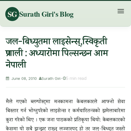
SG
Surath Giri's Blog
T
o
g
g
जल-बिध्युतमा लाइसेन्स्,स्विकृती
l
e
प्रणाली : अध्यारोमा पिल्सन्छन आम
n
नेपाली
a
v
i
5 min read
June 08, 2010
Surath Giri
g
a
t
मैले गएको ब्लग्पोस्ट्मा मनकामना केबलकारले आफ्नो सेवा
i
बिस्तार गर्न भोग्नुपरेको लाइसेन्स र कर्मचारितन्त्रको झमेलाबारेमा
o
कुरा गरेको थिए । एक जना पाठकको प्रतिकृया थियो: केबलकारको
n
केसमा यो सबै झन्झट राख्नु लज्जास्पद हो तर जल्-बिध्युत जस्तो