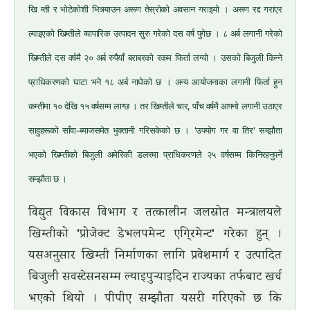
खि म्ती र भोटेकोशी भित्र्याउन अरूण तेस्रोको अवसान गराइयो । अरूण रद्द गराएर
ल्याइएको खिम्तीले व्यापारिक उत्पादन सु्रु गरेको दस वर्ष पुगेछ । ८ अर्ब लगानी गरेको
खिम्तीले दस वर्षमै २० अर्ब रुपैयाँ बराबरको रकम फिर्ता लग्यो । उसको बिजुली किन्ने
प्राधिकरणको घाटा भने १८ अर्ब नाघेको छ । अन्य आयोजनाका लगानी फिर्ता हुन
कम्तीमा १० देखि १५ वर्षसम्म लाग्छ । तर खिम्तीले चार, पाँच वर्षमै आफ्नो लगानी उठाएर
साहुहरूको साँवा-ब्याजसमेत भुक्तानी गरिसकेको छ । 'उपयोग गर वा तिर' सम्झौता
भएको खिम्तीको बिजुली अमेरिकी डलरमा प्राधिकरणले २५ वर्षसम्म किनिरहनुपर्ने
सम्झौता छ ।
विद्युत विकास विभाग र तत्कालीन जलस्रोत मन्त्रालयले
खिम्तीको 'प्रोजेक्ट डेभलपमेन्ट एगि्रमेन्ट' गरेका हुन् ।
यसअनुसार खिम्ती निर्माणका लागि प्रवेशमार्ग र उत्पादित
बिजुली सवस्टेसनसम्म ल्याइपुर्‍याइदिन राज्यका तर्फबाट खर्च
भएको थियो । पीपीए सम्झौता यसरी गरिएको छ कि