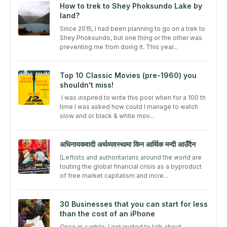
How to trek to Shey Phoksundo Lake by
land?
Since 2015, I had been planning to go on a trek to
Shey Phoksundo, but one thing or the other was
preventing me from doing it. This year...
Top 10 Classic Movies (pre-1960) you
shouldn't miss!
I was inspired to write this post when for a 100 th
time I was asked how could I manage to watch
slow and or black & white mov...
अधिनायकवादी अर्थव्यवस्थामा किन आर्थिक मन्दी आउँदैन
(Leftists and authoritarians around the world are
touting the global financial crisis as a byproduct
of free market capitalism and incre...
30 Businesses that you can start for less
than the cost of an iPhone
Once in a while, I get invited to talk about