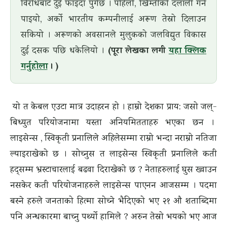
विरोधबाट दुई फाइदा पुगेछ । पहिलो, खिम्तीको दलाली गर्न
पाइयो, अर्काे भारतीय कम्पनीलाई अरूण तेस्रो दिलाउन
सकियो । अरूणको अवसानले मुलुकको जलविद्युत विकास
दुई दसक पछि धकेलियो ।
(पूरा लेखका लगी
यहा क्लिक
गर्नुहोला
। )
यो त केबल एउटा मात्र उदाहरन हो । हाम्रो देशका प्राय: जसो जल्-
बिध्युत परियोजनामा यस्ता अनियमितताहरु भएका छन ।
लाइसेन्स , स्विकृती प्रनालिले अहिलेसम्मा राम्रो भन्दा नराम्रो नतिजा
ल्याइराखेको छ । सोच्नुस त लाइसेन्स स्विकृती प्रनालिले कती
हद्सम्म भ्रस्टाचारलाई बढवा दिराखेको छ ? नेताहरुलाई घुस ख्वाउन
नसकेर कती परियोजनाहरुले लाइसेन्स पाएनन आजसम्म । पदमा
बस्ने हरुले जनताको हित्मा सोच्ने भैदिएको भए २१ औ शताब्दिमा
पनि अन्धकारमा बाच्नु पर्थ्यो हामिले ? अरुन तेस्रो भयको भए आज