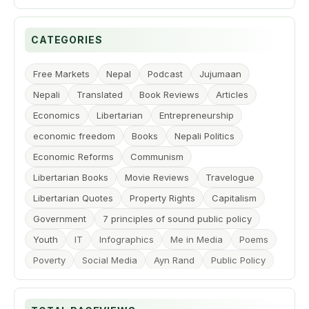
2016
6
►
CATEGORIES
2015
7
►
2014
Free Markets
Nepal
Podcast
Jujumaan
15
►
Nepali
Translated
Book Reviews
Articles
2013
68
►
Economics
Libertarian
Entrepreneurship
2012
economic freedom
34
Books
Nepali Politics
►
Economic Reforms
Communism
2011
56
►
Libertarian Books
Movie Reviews
Travelogue
2010
59
▼
Libertarian Quotes
Property Rights
Capitalism
Dec
4
Government
7 principles of sound public policy
Youth
IT
Infographics
Me in Media
Poems
Nov
5
Poverty
Social Media
Ayn Rand
Public Policy
Oct
1
Freedom of Speech
Globalization
Liberalization
Sep
9
Privatization
Rule of Law
Freedom