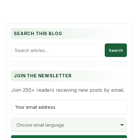
SEARCH THIS BLOG
S
e
a
r
c
JOIN THE NEWSLETTER
h
t
Join 250+ readers receiving new posts by email.
h
i
s
b
l
o
g